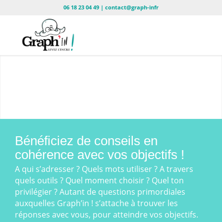
06 18 23 04 49 | contact@graph-infr
Stratégie &
Communication
Graph'in ! définit avec vous vos
besoins en communication, pour
Bénéficiez de conseils en
mettre en place une stratégie
cohérence avec vos objectifs !
percutante et maîtrisée
A qui s’adresser ? Quels mots utiliser ? A travers
quels outils ? Quel moment choisir ? Quel ton
Nantes, Ancenis, Saint-Nazaire, La
privilégier ? Autant de questions primordiales
Baule, Guérande
auxquelles Graph’in ! s’attache à trouver les
réponses avec vous, pour atteindre vos objectifs.