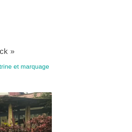
ck »
itrine et marquage