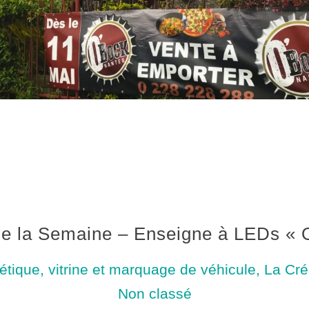
de la Semaine – Enseigne à LEDs « 
étique, vitrine et marquage de véhicule
,
La Cré
Non classé