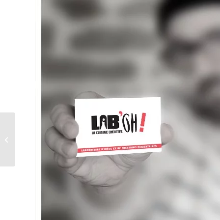
Maximiser l’impact de
votre communication,
grâce à un ciblage bien
pensé...