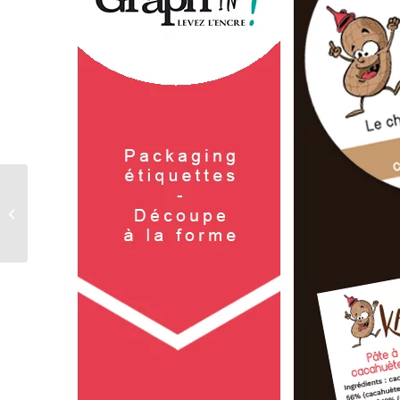
Le Site de la Semaine –
O2S